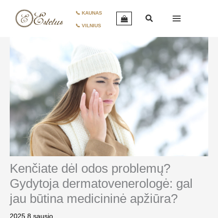
Pereiti
📞 KAUNAS
prie
📞 VILNIUS
turinio
Kenčiate dėl odos problemų?
Gydytoja dermatovenerologė: gal
jau būtina medicininė apžiūra?
2025 8 sausio