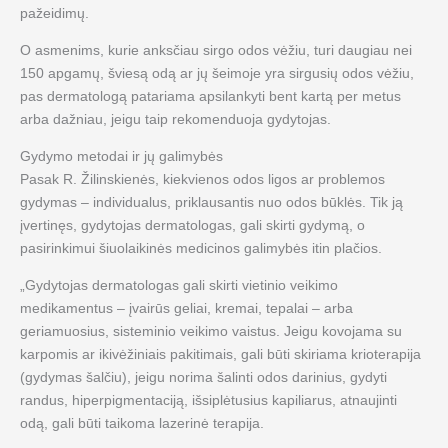
pažeidimų.
O asmenims, kurie anksčiau sirgo odos vėžiu, turi daugiau nei
150 apgamų, šviesą odą ar jų šeimoje yra sirgusių odos vėžiu,
pas dermatologą patariama apsilankyti bent kartą per metus
arba dažniau, jeigu taip rekomenduoja gydytojas.
Gydymo metodai ir jų galimybės
Pasak R. Žilinskienės, kiekvienos odos ligos ar problemos
gydymas – individualus, priklausantis nuo odos būklės. Tik ją
įvertinęs, gydytojas dermatologas, gali skirti gydymą, o
pasirinkimui šiuolaikinės medicinos galimybės itin plačios.
„Gydytojas dermatologas gali skirti vietinio veikimo
medikamentus – įvairūs geliai, kremai, tepalai – arba
geriamuosius, sisteminio veikimo vaistus. Jeigu kovojama su
karpomis ar ikivėžiniais pakitimais, gali būti skiriama krioterapija
(gydymas šalčiu), jeigu norima šalinti odos darinius, gydyti
randus, hiperpigmentaciją, išsiplėtusius kapiliarus, atnaujinti
odą, gali būti taikoma lazerinė terapija.