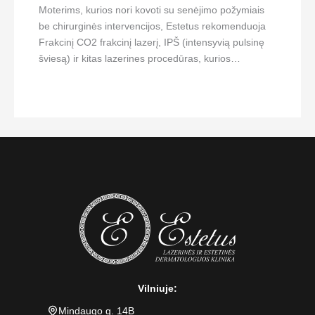
Moterims, kurios nori kovoti su senėjimo požymiais
be chirurginės intervencijos, Estetus rekomenduoja
Frakcinį CO2 frakcinį lazerį, IPŠ (intensyvią pulsinę
šviesą) ir kitas lazerines procedūras, kurios…
Vilniuje:
Mindaugo g. 14B