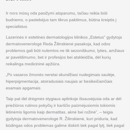
Ir nors mūsų oda pasižymi atsparumu, tačiau reikia būti
budriems, o pastebėjus tam tikrus pakitimus, būtina kreiptis į
specialistus.
Lazerinės ir estetinės dermatologijos klinikos „Estetus“ gydytoja
dermatovenerologė Reda Žilinskienė pasakoja, kad odos
problemos gali būti nulemtos ne tik sezoniškumo, lyties, amžiaus
ar paveldimumo, bet ir profesijos bei atskleidžia, dėl kurių
reikalinga medicininė apžiūra.
„Po vasaros žmonės neretai skundžiasi nudegimais saulėje,
hiperpigmentacija, atsiradusiais naujais ar besikeičiančiais
esamais apgamais.
Taip pat dėl drėgmės stygiaus aplinkoje išsausėjusia oda ar dėl
priežiūros rutinos pokyčių ir karščio paūmėjusiomis tokiomis
lėtinėmis ligomis kaip dermatitas, aknė bei rožinė“, – teigia
gydytoja dermatovenerologė R. Žilinskienė, kuri priduria, kad
būdingas odos problemas galime išskirti tiek pagal lytį, tiek pagal