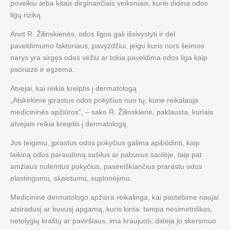
poveikiu arba kitais dirginančiais veiksniais, kurie didina odos
ligų riziką.
Anot R. Žilinskienės, odos ligos gali išsivystyti ir dėl
paveldimumo faktoriaus, pavyzdžiui, jeigu kuris nors šeimos
narys yra sirgęs odos vėžiu ar tokia paveldima odos liga kaip
psoriazė ir egzema.
Atvejai, kai reikia kreiptis į dermatologą
„Atskirkime įprastus odos pokyčius nuo tų, kurie reikalauja
medicininės apžiūros“, – sako R. Žilinskienė, paklausta, kuriais
atvejais reikia kreiptis į dermatologą.
Jos teigimu, įprastus odos pokyčius galima apibūdinti, kaip
laikiną odos paraudimą sušilus ar pabuvus saulėje, taip pat
amžiaus nulemtus pokyčius, pasireiškiančius prarastu odos
elastingumu, skaistumu, suplonėjimu.
Medicininė dermatologo apžiūra reikalinga, kai pastebime naujai
atsiradusį ar buvusį apgamą, kuris kinta: tampa nesimetriškas,
netolygių kraštų ar paviršiaus, ima kraujuoti, didėja jo skersmuo