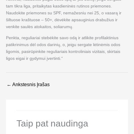
tam tikra liga, pritaikytas kasdieninės rutinos priemones.
Naudokite priemones su SPF, nemažesniu nei 25, o vasarą ir
šiltuose kraštuose – 50+, dėvėkite apsauginius drabužius ir
venkite saulės atokaitos, soliarumų.
Penkta, reguliariai stebėkite savo odą ir atlikite profilaktinius
patikrinimus dėl odos darinių, o, jeigu sergate lėtinėmis odos
ligomis, pasirūpinkite reguliariais kontroliniais vizitais, skirtais
ligos eigai ir gydymui įvertinti.“
←
Ankstesnis Įrašas
Taip pat naudinga