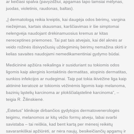
ar keičiasi spalva (pavyzdžiui, apgamas tapo tamsiai mėlynas,
juodas, violetinis, raudonas, baltas).
„Į dermatologą reikia kreiptis, kai daugėja odos bėrimų, vargina
niežėjimas, kartais skausmas, karščiavimas ir šie simptomai
nelengvėja naudojant drėkinamuosius kremus ar kitas
nereceptines priemones. Tai pat tais atvejais, kai dėl aknės ar
veido rožinės išsivysčiusių uždegiminių bėrimų nemažina skirti ir
kelias savaites naudojami nemedikamentiniai gydymo būdai.
Medicininė apžiūra reikalinga ir susiduriant su tokiomis odos
ligomis kaip alerginis kontaktinis dermatitas, atopinis dermatitas,
sunkios infekcijos ar nudegimai. Taip pat tokia ikivėžine liga kaip
aktininė keratozė ar tokiomis vėžinėmis ligomis kaip melanoma,
bazinių ląstelių karcinoma ar plokščialąstelinė karcinoma“, –
teigia R. Žilinskienė.
„Estetus“ klinikoje dirbančios gydytojos dermatovenerologės
teigimu, melanomos ar kitų vėžio formų atveju, labai svarbi
savistaba – tai reiškia, kad bent kartą per mėnesį reikėtų
savarankiškai apžiūrėti, ar nėra naujų, besikeičiančių apgamų ir