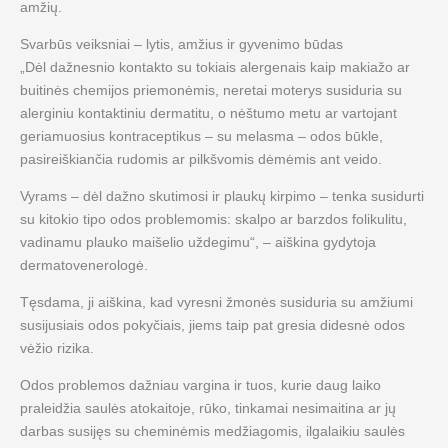
amžių.
Svarbūs veiksniai – lytis, amžius ir gyvenimo būdas
„Dėl dažnesnio kontakto su tokiais alergenais kaip makiažo ar
buitinės chemijos priemonėmis, neretai moterys susiduria su
alerginiu kontaktiniu dermatitu, o nėštumo metu ar vartojant
geriamuosius kontraceptikus – su melasma – odos būkle,
pasireiškiančia rudomis ar pilkšvomis dėmėmis ant veido.
Vyrams – dėl dažno skutimosi ir plaukų kirpimo – tenka susidurti
su kitokio tipo odos problemomis: skalpo ar barzdos folikulitu,
vadinamu plauko maišelio uždegimu“, – aiškina gydytoja
dermatovenerologė.
Tęsdama, ji aiškina, kad vyresni žmonės susiduria su amžiumi
susijusiais odos pokyčiais, jiems taip pat gresia didesnė odos
vėžio rizika.
Odos problemos dažniau vargina ir tuos, kurie daug laiko
praleidžia saulės atokaitoje, rūko, tinkamai nesimaitina ar jų
darbas susijęs su cheminėmis medžiagomis, ilgalaikiu saulės