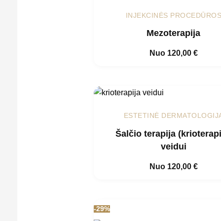
INJEKCINĖS PROCEDŪRO
Mezoterapija
Nuo
120,00
€
ESTETINĖ DERMATOLOGIJ
Šalčio terapija (krioterapi
veidui
Nuo
120,00
€
-29%