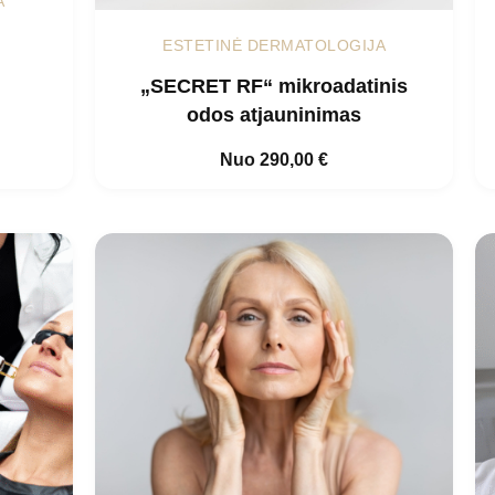
A
ESTETINĖ DERMATOLOGIJA
„SECRET RF“ mikroadatinis
odos atjauninimas
Nuo
290,00
€