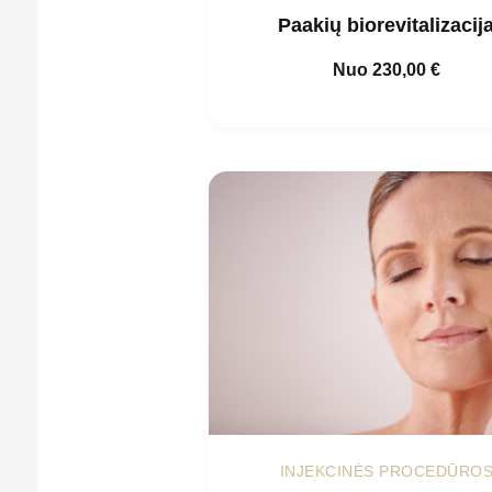
Paakių biorevitalizacij
Nuo
230,00
€
INJEKCINĖS PROCEDŪRO