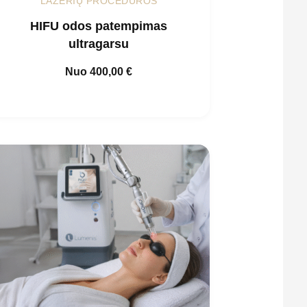
LAZERIŲ PROCEDŪROS
HIFU odos patempimas
ultragarsu
Nuo
400,00
€