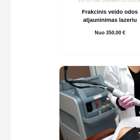
ESTETINĖ DERMATOLOGIJ
Frakcinis veido odos
atjauninimas lazeriu
Nuo
350,00
€