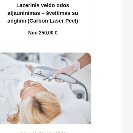
Lazerinis veido odos
atjauninimas – šveitimas su
anglimi (Carbon Laser Peel)
Nuo
250,00
€