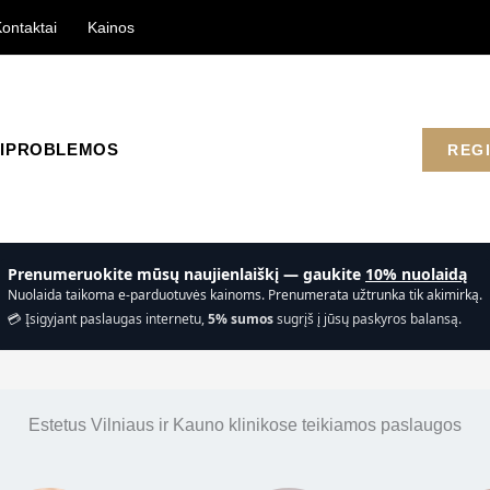
ontaktai
Kainos
I
PROBLEMOS
REG
Prenumeruokite mūsų naujienlaiškį — gaukite
10% nuolaidą
Nuolaida taikoma e-parduotuvės kainoms. Prenumerata užtrunka tik akimirką.
💳 Įsigyjant paslaugas internetu,
5% sumos
sugrįš į jūsų paskyros balansą.
Estetus Vilniaus ir Kauno klinikose teikiamos paslaugos