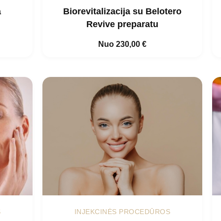
a
Biorevitalizacija su Belotero
Revive preparatu
Nuo
230,00
€
S
INJEKCINĖS PROCEDŪROS