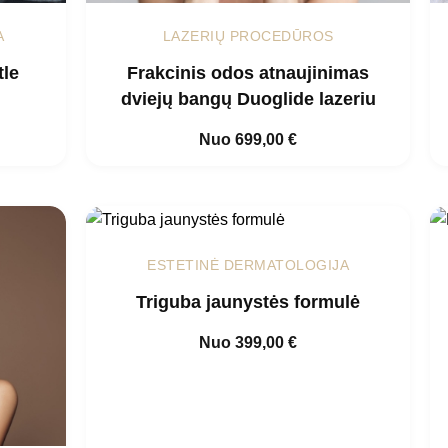
A
LAZERIŲ PROCEDŪROS
tle
Frakcinis odos atnaujinimas
dviejų bangų Duoglide lazeriu
Nuo
699,00
€
ESTETINĖ DERMATOLOGIJA
Triguba jaunystės formulė
Nuo
399,00
€