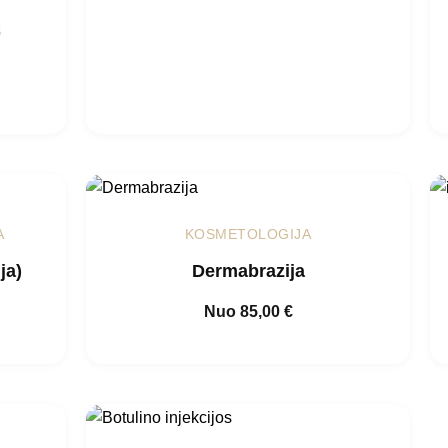
S
A
KOSMETOLOGIJA
ja)
Dermabrazija
Nuo
85,00
€