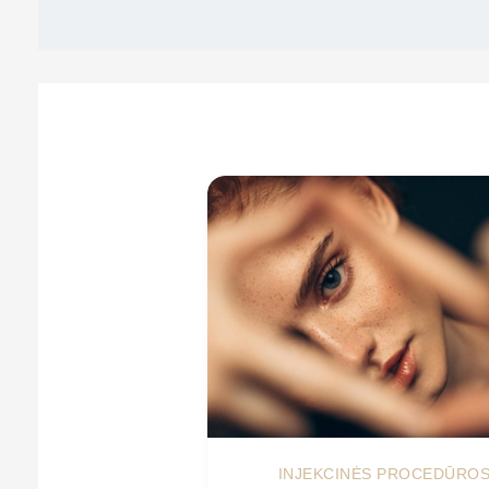
INJEKCINĖS PROCEDŪRO