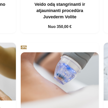
ono
Veido odą stangrinanti ir
atjauninanti procedūra
Juvederm Volite
Nuo
350,00
€
-9%