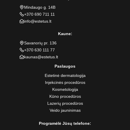
Mindaugo g. 14B
+370 690 711 11
info@estetus.lt
Kaune:
Savanorių pr. 136
+370 630 111 77
kaunas@estetus.lt
Paslaugos
Estetinė dermatologija
Injekcinės procedūros
Kosmetologija
Kūno procedūros
Lazerių procedūros
Veido jauninimas
Programėlė Jūsų telefone: