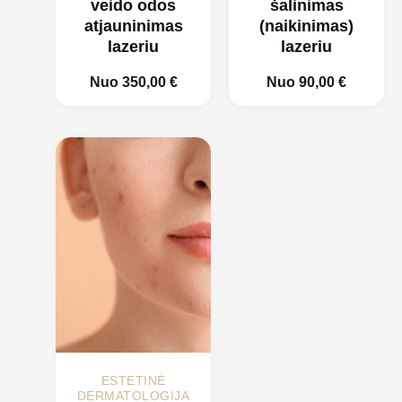
veido odos
šalinimas
atjauninimas
(naikinimas)
lazeriu
lazeriu
Nuo
350,00
€
Nuo
90,00
€
ESTETINĖ
DERMATOLOGIJA