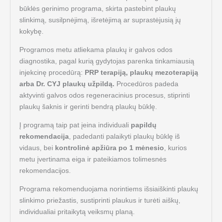
būklės gerinimo programa, skirta pastebint plaukų
slinkimą, susilpnėjimą, išretėjimą ar suprastėjusią jų
kokybę.
Programos metu atliekama plaukų ir galvos odos
diagnostika, pagal kurią gydytojas parenka tinkamiausią
injekcinę procedūrą:
PRP terapiją, plaukų mezoterapiją
arba Dr. CYJ plaukų užpildą.
Procedūros padeda
aktyvinti galvos odos regeneracinius procesus, stiprinti
plaukų šaknis ir gerinti bendrą plaukų būklę.
Į programą taip pat įeina individuali
papildų
rekomendacija
, padedanti palaikyti plaukų būklę iš
vidaus, bei
kontrolinė apžiūra po 1 mėnesio
, kurios
metu įvertinama eiga ir pateikiamos tolimesnės
rekomendacijos.
Programa rekomenduojama norintiems išsiaiškinti plaukų
slinkimo priežastis, sustiprinti plaukus ir turėti aiškų,
individualiai pritaikytą veiksmų planą.