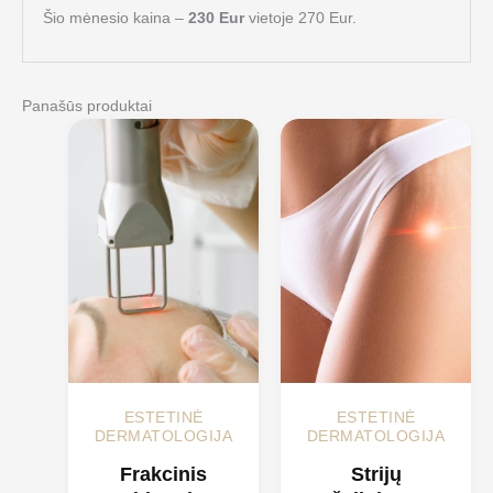
Šio mėnesio kaina –
230 Eur
vietoje 270 Eur.
Panašūs produktai
ESTETINĖ
ESTETINĖ
DERMATOLOGIJA
DERMATOLOGIJA
Frakcinis
Strijų