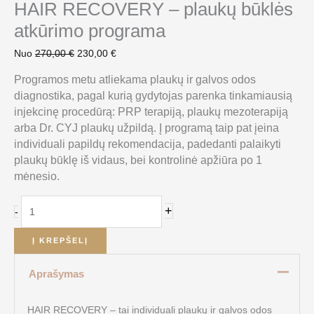
HAIR RECOVERY – plaukų būklės
atkūrimo programa
Nuo
270,00
€
230,00
€
Programos metu atliekama plaukų ir galvos odos
diagnostika, pagal kurią gydytojas parenka tinkamiausią
injekcinę procedūrą: PRP terapiją, plaukų mezoterapiją
arba Dr. CYJ plaukų užpildą. Į programą taip pat įeina
individuali papildų rekomendacija, padedanti palaikyti
plaukų būklę iš vidaus, bei kontrolinė apžiūra po 1
mėnesio.
+
-
Į KREPŠELĮ
Aprašymas
HAIR RECOVERY – tai individuali plaukų ir galvos odos