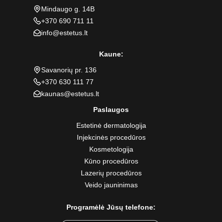
Mindaugo g. 14B
+370 690 711 11
info@estetus.lt
Kaune:
Savanorių pr. 136
+370 630 111 77
kaunas@estetus.lt
Paslaugos
Estetinė dermatologija
Injekcinės procedūros
Kosmetologija
Kūno procedūros
Lazerių procedūros
Veido jauninimas
Programėlė Jūsų telefone: