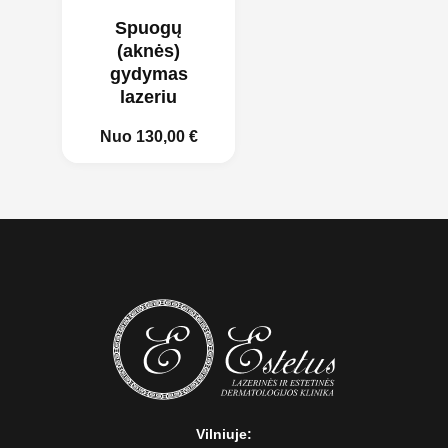
Spuogų
(aknės)
gydymas
lazeriu
Nuo
130,00
€
Vilniuje: