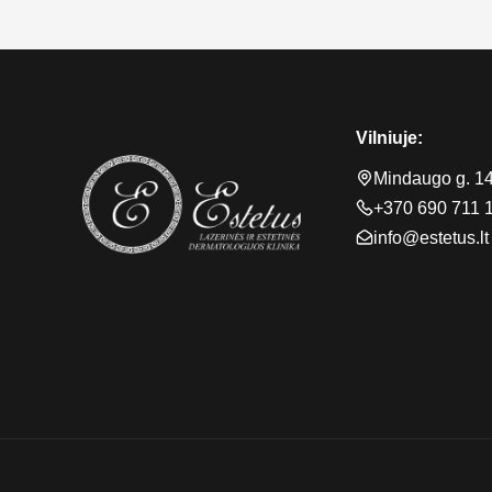
Vilniuje:
Mindaugo g. 1
+370 690 711 
info@estetus.lt