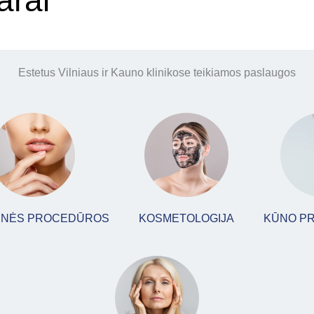
arai
Estetus Vilniaus ir Kauno klinikose teikiamos paslaugos
CINĖS PROCEDŪROS
KOSMETOLOGIJA
KŪNO P