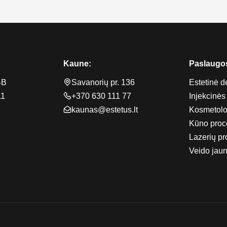
Kaune:
Paslaugo
4B
Savanorių pr. 136
Estetinė d
11
+370 630 111 77
Injekcinės
kaunas@estetus.lt
Kosmetolo
Kūno proc
Lazerių p
Veido jau