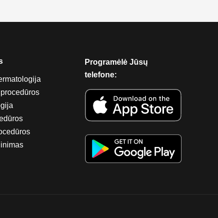
s
Programėlė Jūsų
telefone:
ermatologija
 procedūros
gija
edūros
rocedūros
ninimas