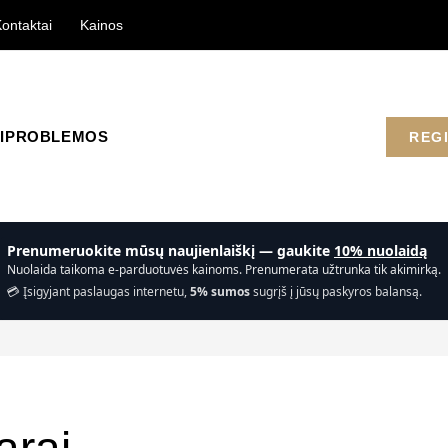
ontaktai
Kainos
I
PROBLEMOS
REG
Prenumeruokite mūsų naujienlaiškį — gaukite
10% nuolaidą
Nuolaida taikoma e-parduotuvės kainoms. Prenumerata užtrunka tik akimirką.
💳 Įsigyjant paslaugas internetu,
5% sumos
sugrįš į jūsų paskyros balansą.