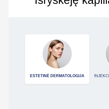
Išryškėję kapili
ESTETINĖ DERMATOLOGIJA
INJEK