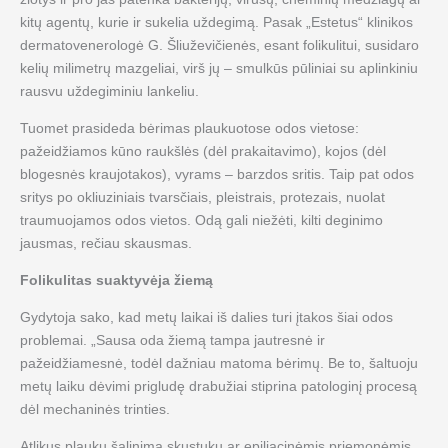
kitų agentų, kurie ir sukelia uždegimą. Pasak „Estetus“ klinikos
dermatovenerologė G. Šliuževičienės, esant folikulitui, susidaro
kelių milimetrų mazgeliai, virš jų – smulkūs pūliniai su aplinkiniu
rausvu uždegiminiu lankeliu.
Tuomet prasideda bėrimas plaukuotose odos vietose:
pažeidžiamos kūno raukšlės (dėl prakaitavimo), kojos (dėl
blogesnės kraujotakos), vyrams – barzdos sritis. Taip pat odos
sritys po okliuziniais tvarsčiais, pleistrais, protezais, nuolat
traumuojamos odos vietos. Odą gali niežėti, kilti deginimo
jausmas, rečiau skausmas.
Folikulitas suaktyvėja žiemą
Gydytoja sako, kad metų laikai iš dalies turi įtakos šiai odos
problemai. „Sausa oda žiemą tampa jautresnė ir
pažeidžiamesnė, todėl dažniau matoma bėrimų. Be to, šaltuoju
metų laiku dėvimi prigludę drabužiai stiprina patologinį procesą
dėl mechaninės trinties.
Atlikus plaukų šalinimą skustuku ar epiliacinėmis priemonėmis