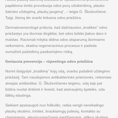
papildoma trintis provokuoja odos porų užsikimšimą, plauko
šaknies uždegimą, plaukų įaugimą“, – teigia G. Šliuževičienė.
Taigi, žiemą itin svarbi tinkama odos priežiūra.
Dermatovenerologė priduria, kad dažniausios „braškės“ odos
priežastys yra išoriniai dirgikliai, bet odos būklei įtakos daro ir
maistas. Racionali mityba didina odos atsparumą išoriniams
veiksniams, skatina regeneracinius procesus ir padeda
sumažinti pažeidimų pasikartojimo riziką.
Geriausia prevencija – rūpestinga odos priežiūra
Norint išsigydyti „braškinę“ kojų odą, svarbu pašalinti uždegimo
priežastį. Tam naudojamos antibakterinės priemonės, retesniais
atvejais antibiotikai. G. Šliuževičienės teigimu, odą taip pat
būtina nuolat drėkinti ir šveisti, kad atsinaujintų ląstelės, oda
išliktų elastinga.
Siekiant apsisaugoti nuo folikulito, reikia vengti nereikalingo
plaukų skutimo, trinties, braukiamųjų judesių, kontakto su
cheminėmis, alergizuojančiomis medžiagomis, atlikus skutimą