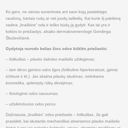
Ko gero, ne vienas sunerimsta ant savo kojų pastebėjęs
raudonų, kartais rudų ar net juodų taškelių. Kai kurie šį pakitimą
vadina „braškine“ oda ir ieško būdų ją gydyti. Kas tai yra ir
kokios to priežastys, atsako dermatovenerologė Gondinga
Šliuževičienė.
Gydytoja nurodo kelias šios odos būklės priežastis:
– folikulitas – plauko šaknies maišelio uždegimas;
– tam tikros įgimtos odos ligos (folikulinė hiperkeratozė, įgimta
ichtiozė ir kt.). Jas skatina plaukų skutimas, netinkama
kosmetika, aptemptų rūbų dėvėjimas;
– fiziologinis odos sausumas;
– užsikimšusios odos poros.
Dažniausia „braškės“ odos priežastis – folikulitas. Jis gali
prasidėti, kai skutantis mechaniškai atveriamos plauko maišelio
žiotys ir pro jas patenka bakterijų, virusų, cheminių medžiagų ar