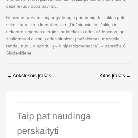
dezinfekuoti odos paviršių.
Nesiimant prevencinių ar gydomųjų priemonių, folikulitas gali
sukelti tam tikras komplikacijas. „Dažniausiai tai išplitęs ir
nekontroliuojamas alerginis ar infekcinis odos uždegimas, gali
susiformuoti gilesnių odos sluoksnių pažeidimas, mazgeliai,
randai, nuo UV spindulių – ir hiperpigmentacija“, – pabrėžia G.
Šliuževičienė.
←
Ankstesnis Įrašas
Kitas Įrašas
→
Taip pat naudinga
perskaityti