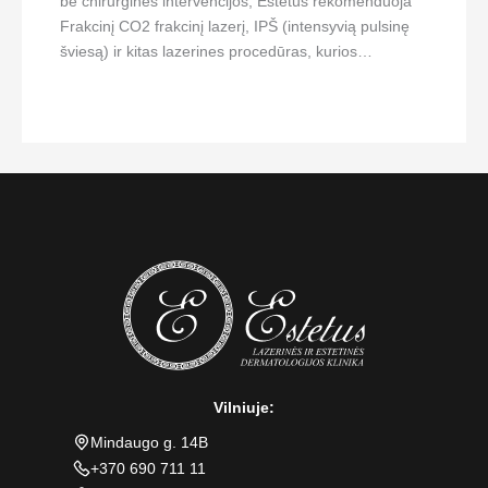
be chirurginės intervencijos, Estetus rekomenduoja
Frakcinį CO2 frakcinį lazerį, IPŠ (intensyvią pulsinę
šviesą) ir kitas lazerines procedūras, kurios…
Vilniuje:
Mindaugo g. 14B
+370 690 711 11