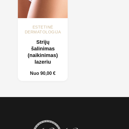
ESTETINĖ
DERMATOLOGIJA
Strijų
šalinimas
(naikinimas)
lazeriu
Nuo
90,00
€