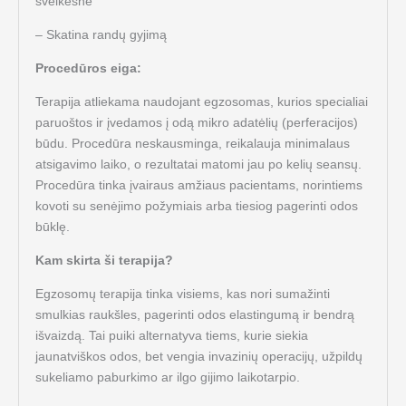
sveikesnė
– Skatina randų gyjimą
Procedūros eiga:
Terapija atliekama naudojant egzosomas, kurios specialiai
paruoštos ir įvedamos į odą mikro adatėlių (perferacijos)
būdu. Procedūra neskausminga, reikalauja minimalaus
atsigavimo laiko, o rezultatai matomi jau po kelių seansų.
Procedūra tinka įvairaus amžiaus pacientams, norintiems
kovoti su senėjimo požymiais arba tiesiog pagerinti odos
būklę.
Kam skirta ši terapija?
Egzosomų terapija tinka visiems, kas nori sumažinti
smulkias raukšles, pagerinti odos elastingumą ir bendrą
išvaizdą. Tai puiki alternatyva tiems, kurie siekia
jaunatviškos odos, bet vengia invazinių operacijų, užpildų
sukeliamo paburkimo ar ilgo gijimo laikotarpio.