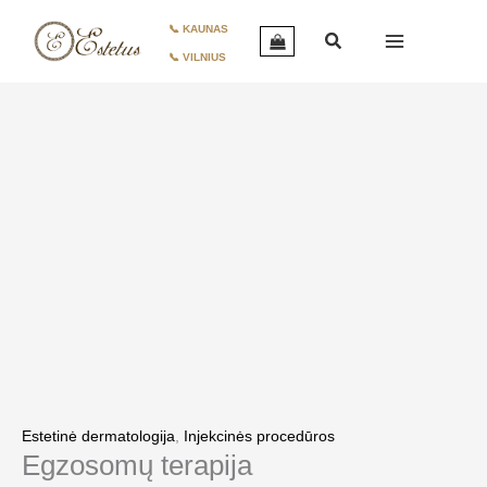
Pereiti
produkto
📞 KAUNAS
prie
kiekis:
📞 VILNIUS
turinio
Egzosomų
terapija
Estetinė dermatologija
,
Injekcinės procedūros
Egzosomų terapija