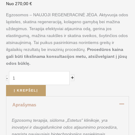
Nuo
270,00
€
Egzosomos – NAUJOJI REGENERACINĖ JĖGA. Aktyvuoja odos
ląsteles, skatina regeneraciją, kolageno gamybą bei mažina
uždegimus. Terapija efektyviai atjaunina odą, gerina jos
elastingumą, mažina raukšles ir skatina sveikos, švytinčios odos
atsinaujinimą. Tai puikus pasirinkimas norintiems greitų ir
ilgalaikių rezultatų be invazinių procedūrų.
Procedūros kaina
gali būti tikslinama konsultacijos metu, atsižvelgiant į jūsų
odos būklę.
+
-
Į KREPŠELĮ
Aprašymas
Egzosomų terapija, siūloma „Estetus“ klinikoje, yra
inovatyvi
ir daugiafunkcinė odos atjauninimo procedūra,
pagrįsta naujausiais biotechnologijos pasiekimais.