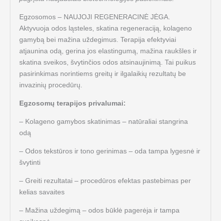
Egzosomos – NAUJOJI REGENERACINĖ JĖGA.
Aktyvuoja odos ląsteles, skatina regeneraciją, kolageno
gamybą bei mažina uždegimus. Terapija efektyviai
atjaunina odą, gerina jos elastingumą, mažina raukšles ir
skatina sveikos, švytinčios odos atsinaujinimą. Tai puikus
pasirinkimas norintiems greitų ir ilgalaikių rezultatų be
invazinių procedūrų.
Egzosomų terapijos privalumai:
– Kolageno gamybos skatinimas – natūraliai stangrina
odą
– Odos tekstūros ir tono gerinimas – oda tampa lygesnė ir
švytinti
– Greiti rezultatai – procedūros efektas pastebimas per
kelias savaites
– Mažina uždegimą – odos būklė pagerėja ir tampa