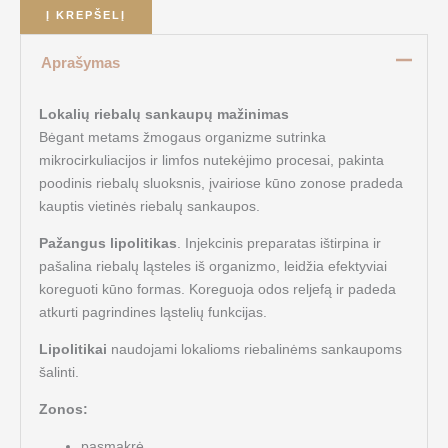
Į KREPŠELĮ
Aprašymas
Lokalių riebalų sankaupų mažinimas
Bėgant metams žmogaus organizme sutrinka
mikrocirkuliacijos ir limfos nutekėjimo procesai, pakinta
poodinis riebalų sluoksnis, įvairiose kūno zonose pradeda
kauptis vietinės riebalų sankaupos.
Pažangus lipolitikas
. Injekcinis preparatas ištirpina ir
pašalina riebalų ląsteles iš organizmo, leidžia efektyviai
koreguoti kūno formas. Koreguoja odos reljefą ir padeda
atkurti pagrindines ląstelių funkcijas.
Lipolitikai
naudojami lokalioms riebalinėms sankaupoms
šalinti.
Zonos:
pasmakrė,