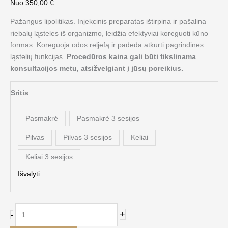
Nuo
350,00
€
Pažangus lipolitikas. Injekcinis preparatas ištirpina ir pašalina
riebalų ląsteles iš organizmo, leidžia efektyviai koreguoti kūno
formas. Koreguoja odos reljefą ir padeda atkurti pagrindines
ląstelių funkcijas.
Procedūros kaina gali būti tikslinama
konsultacijos metu, atsižvelgiant į jūsų poreikius.
Sritis
Pasmakrė
Pasmakrė 3 sesijos
Pilvas
Pilvas 3 sesijos
Keliai
Keliai 3 sesijos
Išvalyti
+
-