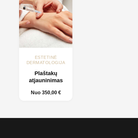
ESTETINĖ
DERMATOLOGIJA
Plaštakų
atjauninimas
Nuo
350,00
€