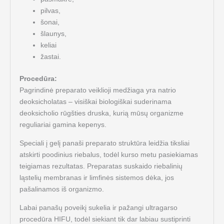
pilvas,
šonai,
šlaunys,
keliai
žastai.
Procedūra:
Pagrindinė preparato
veiklioji medžiaga yra natrio
deoksicholatas – visiškai biologiškai suderinama
deoksicholio rūgšties druska, kurią mūsų organizme
reguliariai gamina kepenys.
Speciali į gelį panaši preparato struktūra leidžia tiksliai
atskirti poodinius riebalus, todėl kurso metu pasiekiamas
teigiamas rezultatas. Preparatas suskaido riebalinių
ląstelių membranas ir limfinės sistemos dėka, jos
pašalinamos iš organizmo.
Labai panašų poveikį sukelia ir pažangi ultragarso
procedūra HIFU, todėl siekiant tik dar labiau sustiprinti