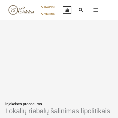
Pereiti
produkto
📞 KAUNAS
prie
kiekis:
📞 VILNIUS
turinio
Lokalių
riebalų
šalinimas
lipolitikais
Injekcinės procedūros
Lokalių riebalų šalinimas lipolitikais