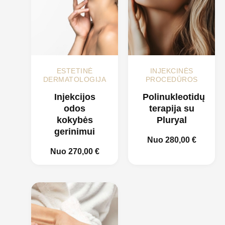
ESTETINĖ
INJEKCINĖS
DERMATOLOGIJA
PROCEDŪROS
Injekcijos
Polinukleotidų
odos
terapija su
kokybės
Pluryal
gerinimui
Nuo
280,00
€
Nuo
270,00
€