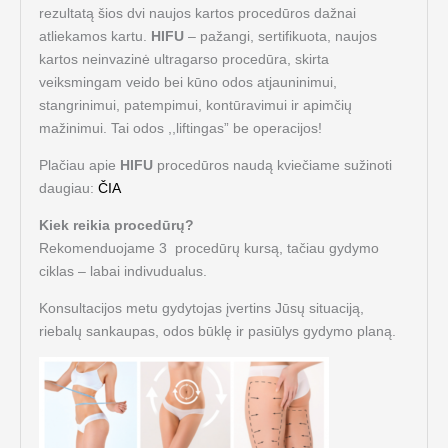
rezultatą šios dvi naujos kartos procedūros dažnai
atliekamos kartu.
HIFU
– pažangi, sertifikuota, naujos
kartos neinvazinė ultragarso procedūra, skirta
veiksmingam veido bei kūno odos atjauninimui,
stangrinimui, patempimui, kontūravimui ir apimčių
mažinimui. Tai odos ,,liftingas” be operacijos!
Plačiau apie
HIFU
procedūros naudą kviečiame sužinoti
daugiau:
ČIA
Kiek reikia procedūrų?
Rekomenduojame 3 procedūrų kursą, tačiau gydymo
ciklas – labai indivudualus.
Konsultacijos metu gydytojas įvertins Jūsų situaciją,
riebalų sankaupas, odos būklę ir pasiūlys gydymo planą.