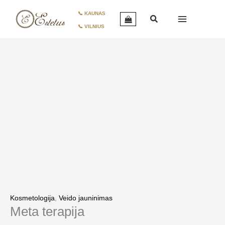
Pereiti
produkto
📞 KAUNAS
prie
kiekis:
📞 VILNIUS
turinio
Meta
terapija
Kosmetologija
,
Veido jauninimas
Meta terapija