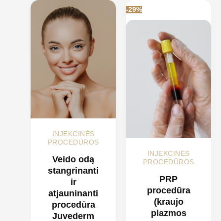
-29%
INJEKCINĖS
PROCEDŪROS
INJEKCINĖS
Veido odą
PROCEDŪROS
stangrinanti
PRP
ir
procedūra
atjauninanti
(kraujo
procedūra
plazmos
Juvederm