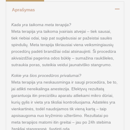
Aprašymas
Kada yra taikoma meta terapija?
Meta terapija yra taikoma į
vairiais atvejai
– tiek sausai,
tiek riebiai odai, taip pat suglebusiai ar pažeistai saulės
spindulių. Meta terapija tikriausiai viena veiksmingiausių
proced
ūrų padėti brandž
iai odai atsinaujinti.
Š
i proced
ūra
akivaizdž
iai pagerina odos b
ūklę – sumažina raukšleles,
sutraukia poras, suteikia veidui jaunatviško stangrumo.
Kokie yra
š
ios proced
ū
ros privalumai?
Meta terapija yra neskausminga ir saugi procedūra, be to,
jai atlikti nereikalinga anestezija. Efektyvų rezultatą
garantuoja itin precizišku aparatu atliekami mikro dūriai,
kurių gylis ir vieta yra tiksliai kontroliuojama. Adatėlės yra
vienkartinė
s, tod
ėl naudojamos tik vieną kartą – taip
apsisaugoma nuo kryž
minio u
žteršimo. Rezultatai po
meta terapijos matomi itin greitai –
jau po 24h stebima
ženkliai stangresnė, švytinti oda.