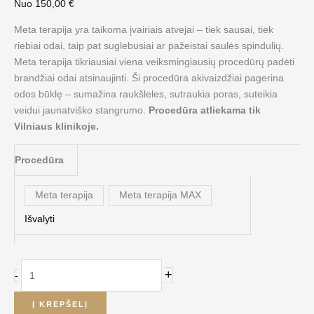
Nuo
150,00
€
Meta terapija yra taikoma į
vairiais atvejai
– tiek sausai, tiek
riebiai odai, taip pat suglebusiai ar pažeistai saulės spindulių.
Meta terapija tikriausiai viena veiksmingiausių
proced
ūrų padėti
brandž
iai odai atsinaujinti.
Š
i proced
ūra akivaizdž
iai pagerina
odos b
ūklę – sumažina raukšleles, sutraukia poras, suteikia
veidui jaunatviško stangrumo.
Procedūra atliekama tik
Vilniaus klinikoje.
Procedūra
Meta terapija
Meta terapija MAX
Išvalyti
+
-
Į KREPŠELĮ