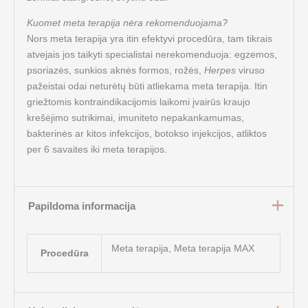
Kuomet meta terapija nėra rekomenduojama?
Nors meta terapija yra itin efektyvi procedūra, tam tikrais
atvejais jos taikyti specialistai nerekomenduoja: egzemos,
psoriazės, sunkios aknė
s formos, ro
žės,
Herpes
viruso
pa
žeistai odai neturėtų būti atliekama meta terapija. Itin
griežtomis kontraindikacijomis laikomi į
vair
ūs kraujo
krešėjimo sutrikimai, imuniteto nepakankamumas,
bakterinės ar kitos infekcijos, botokso injekcijos, atliktos
per 6 savaites iki meta terapijos.
Papildoma informacija
Meta terapija, Meta terapija MAX
Procedūra