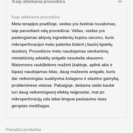
Kaip atliekama procedūra
Kaip atliekama procedūra
Meta terapijos pradž
ioje, veidas yra
švelniai nuvalomas,
taip paruoš
iant od
ą
proced
ūrai. Vėliau, veidas yra
padengiamas aktyvių
ingredient
ų kupinu serumu, kuris
mikroperforacijos metu patenka bū
tent
į bazinį ląstelių
sluoksnį
. Proced
ūros metu naudojamas vienkartinių
miniatiūrinių
adat
ėlių antgalis nesukelia skausmo.
Matomoms raukšlelė
ms ma
žinti (kaktoje, aplink akis ir
lūpas) naudojamas kitas, daug mažesnis antgalis, kuris
dar veiksmingiau suaktyvina kolageno ir elastino gamybą
probleminėse vietose. Pabaigoje, dedama veido kaukė
turi daug veiksmingesnį efektą
nei
įprastai, mat po
mikroperforacijų
oda labai lengvai pasisavina visas
ger
ą
sias med
ž
iagas.
Panašūs produktai