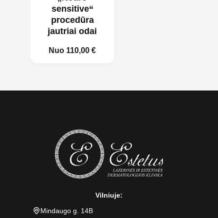
sensitive“
procedūra
jautriai odai
Nuo
110,00
€
Vilniuje:
Mindaugo g. 14B