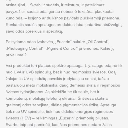
atsinaujinti… Svarbi ir sudėtis, ir tekstūra, ir pateikimas:
pavyzdžiui, sausai odai geriau riebesnė tekstūra, plaukuotai
kūno odai – losjono ar dulksnos pavidalo purškiamoji priemonė.
Renkantis saulės apsaugos produktus labai patartina atsižvelgti į
savo odos poreikius ir specifiką.
Paisydama odos įvairovės, „Eucerin“ sukūrė „Oil Control“,
„Photoaging Control“, „Pigment Control“ priemones. Kokie jų
privalumai?
Visi produktai turi plataus spektro apsaugą, t. y. saugo odą ne tik
nuo UVA ir UVB spindulių, bet ir nuo regimosios šviesos. Odą
žalojantis UV spindulių poveikis įrodytas jau seniai, tačiau
pastaruoju metu mokslininkai daug dėmesio skiria ir regimosios
šviesos tyrinėjimams. Ją skleidžia ne tik saulė, bet ir
kompiuterių, mobiliųjų telefonų ekranai. Ši šviesa skatina
greitesnį odos senėjimą, didina pigmentacijos riziką. Apsauga
tiek nuo UV spindulių, tiek nuo didelės energijos regimosios
šviesos (HEV) – reikšmingas „Eucerin“ priemonių pliusas.
Svarbu taip pat paminėti, kad šios priemonės nedaro žalos