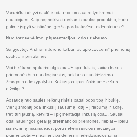
Vasariškai aktyvi saulė ir odą nuo jos saugantys kremai –
neatsiejami. Kaip nepasiklysti renkantis saulės produktus, kurių
galime įsigyti vaistinėse, grožio parduotuvėse, didcentriuose?
Nuo fotosenėjimo, pigmentacijos, odos riebumo
Su gydytoju Andriumi Jurėnu kalbamės apie „Eucerin“ priemonių
spektrą ir privalumus.
Visi turėtume apdairiai elgtis su UV spinduliais, tačiau kurios
priemonės bus naudingiausios, priklauso nuo kiekvieno
žmogaus odos ypatybių. Kokius jos tipus išskirtumėte šiuo
atžvilgiu?
Apsaugą nuo saulės reikėtų rinktis pagal odos tipą ir būklę.
Vienų žmonių oda linkusi į sausumą, kitų – į riebumą ir aknę,
treti turi jautrią, ketvirti – į pigmentaciją linkusią odą… Sausai
odai naudingos gerai ją drėkinančios priemonės, riebiai – lipidų
išsiskyrimą mažinančios, porų nekemšančios medžiagos,
pigmentuotai – mažinančios dėmes ir neleidžiančios joms