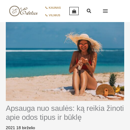
Pereiti
📞 KAUNAS
prie
📞 VILNIUS
turinio
Apsauga nuo saulės: ką reikia žinoti
apie odos tipus ir būklę
2021 18 birželio