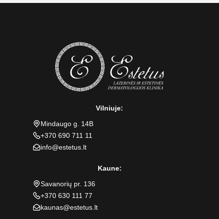
Vilniuje:
Mindaugo g. 14B
+370 690 711 11
info@estetus.lt
Kaune:
Savanorių pr. 136
+370 630 111 77
kaunas@estetus.lt