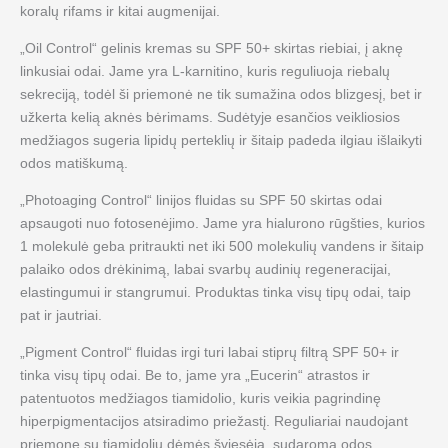
koralų rifams ir kitai augmenijai.
„Oil Control“ gelinis kremas su SPF 50+ skirtas riebiai, į aknę
linkusiai odai. Jame yra L-karnitino, kuris reguliuoja riebalų
sekreciją, todėl ši priemonė ne tik sumažina odos blizgesį, bet ir
užkerta kelią aknės bėrimams. Sudėtyje esančios veikliosios
medžiagos sugeria lipidų perteklių ir šitaip padeda ilgiau išlaikyti
odos matiškumą.
„Photoaging Control“ linijos fluidas su SPF 50 skirtas odai
apsaugoti nuo fotosenėjimo. Jame yra hialurono rūgšties, kurios
1 molekulė geba pritraukti net iki 500 molekulių vandens ir šitaip
palaiko odos drėkinimą, labai svarbų audinių regeneracijai,
elastingumui ir stangrumui. Produktas tinka visų tipų odai, taip
pat ir jautriai.
„Pigment Control“ fluidas irgi turi labai stiprų filtrą SPF 50+ ir
tinka visų tipų odai. Be to, jame yra „Eucerin“ atrastos ir
patentuotos medžiagos tiamidolio, kuris veikia pagrindinę
hiperpigmentacijos atsiradimo priežastį. Reguliariai naudojant
priemonę su tiamidoliu dėmės šviesėja, sudaroma odos