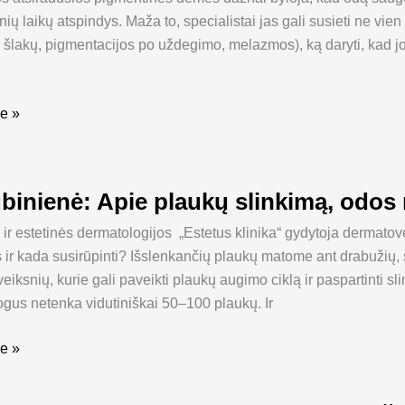
ių laikų atspindys. Maža to, specialistai jas gali susieti ne vie
ų šlakų, pigmentacijos po uždegimo, melazmos), ką daryti, kad j
dis
i?
e »
ubinienė: Apie plaukų slinkimą, odos 
ė:
 ir estetinės dermatologijos „Estetus klinika“ gydytoja dermato
 ir kada susirūpinti? Išslenkančių plaukų matome ant drabužių, 
iksnių, kurie gali paveikti plaukų augimo ciklą ir paspartinti sl
gus netenka vidutiniškai 50–100 plaukų. Ir
mąsi
e »
s