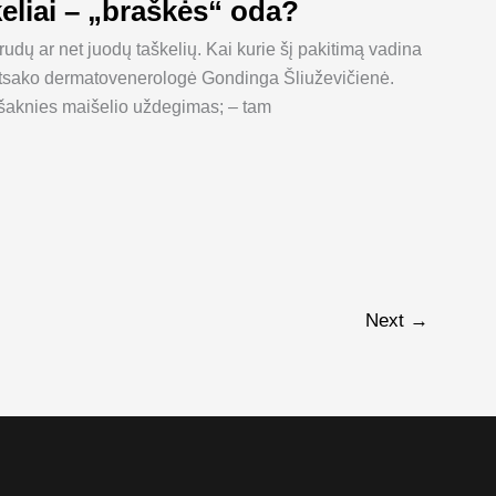
keliai – „braškės“ oda?
udų ar net juodų taškelių. Kai kurie šį pakitimą vadina
s, atsako dermatovenerologė Gondinga Šliuževičienė.
o šaknies maišelio uždegimas; – tam
Next
→