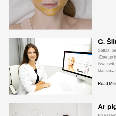
G. Šl
G.
Šliuževiči
Šaltas, p
„Ar
„Estetus 
reikia
išsausėti,
rūpintis
klausimas,
odos
drėgme
Read Mor
šaltuoju
metų
laiku?“
Ar pi
Ar
pigmentin
Po vasaro