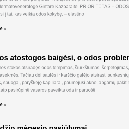
 dermatovenerologė Gintarė Kazbaraitė. PRIORITETAS – ODO
si į tai, kas veikia odos kokybę, – elastino
e »
os atostogos baigėsi, o odos proble
ės stokos atsiradęs odos tempimas, šiurkštumas, šerpetojimas,
asekmės. Tačiau dėl saulės ir karščio galėjo atsirasti sunkesn
, spuogai, paryškėję kapiliarai, paūmėjusi aknė, apgamų pakitima
Kaip pasirūpinti vasaros paveikta oda ir paruošti
s
e »
džio mėnesio pasiūlymai
o