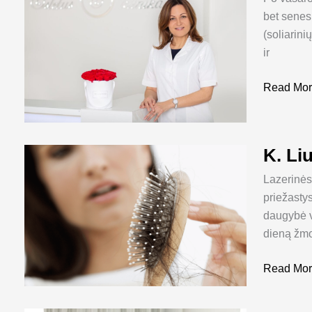
dėmės
bet senesn
–
(soliarini
nuospren
ir
visam
gyvenimu
Read Mor
K. Li
K.
Liubinien
Lazerinės
Apie
priežastys
plaukų
daugybė ve
slinkimą,
dieną žmo
odos
riebalavi
Read Mor
ir
pleiskana