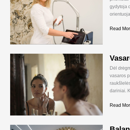
gydytoja
orientuoja
Read Mor
Vasar
Vasaros
atostogos
Dėl drėgm
baigėsi,
vasaros p
o
raukšlelės
odos
dariniai. 
problemo
paūmėjo
Read Mor
–
ką
daryti?
Balan
Balandži