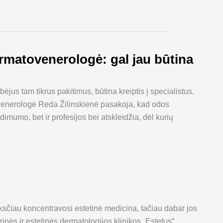
matovenerologė: gal jau būtina
jus tam tikrus pakitimus, būtina kreiptis į specialistus.
tovenerologė Reda Žilinskienė pasakoja, kad odos
imumo, bet ir profesijos bei atskleidžia, dėl kurių
anksčiau koncentravosi estetinė medicina, tačiau dabar jos
rinės ir estetinės dermatologijos klinikos „Estetus“