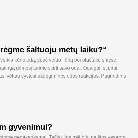
 drėgme šaltuoju metų laiku?“
veikia kūno odą, ypač veido, lūpų bei plaštakų srityse.
ngą dėmesį turime skirti savo odai. Oda gali stipriai
imas, vėliau vystosi uždegiminės odos reakcijos. Pagrindinis
am gyvenimui?
jome nepakankamai. Tačiau jos gali būti ne šios vasaros,