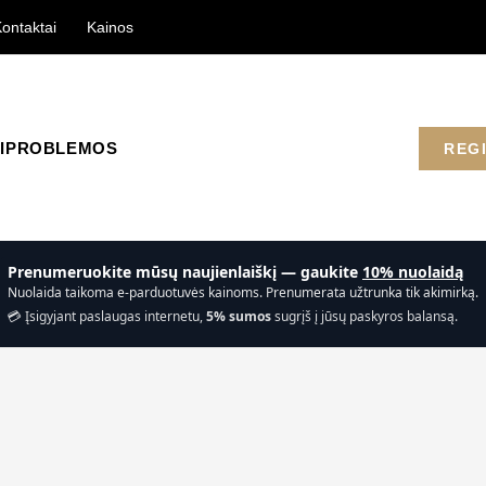
ontaktai
Kainos
I
PROBLEMOS
REG
Prenumeruokite mūsų naujienlaiškį — gaukite
10% nuolaidą
Nuolaida taikoma e-parduotuvės kainoms. Prenumerata užtrunka tik akimirką.
💳 Įsigyjant paslaugas internetu,
5% sumos
sugrįš į jūsų paskyros balansą.