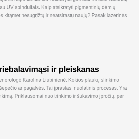
n su UV spinduliais. Kaip atsikratyti pigmentinių dėmių
os kitąmet nesugrįžtų ir neatsirastų naujų? Pasak lazerinės
riebalavimąsi ir pleiskanas
venerologė Karolina Liubinienė. Kokios plaukų slinkimo
šepečio ar pagalvės. Tai įprastas, nuolatinis procesas. Yra
inkimą. Priklausomai nuo trinkimo ir šukavimo įpročių, per