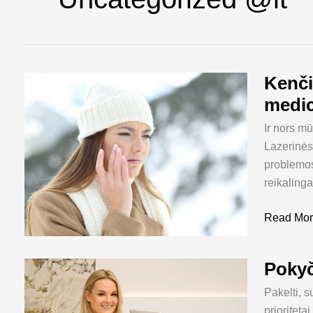
Kenči
Kenčiate
dėl
medic
odos
Ir nors mū
problemų
Lazerinės
Gydytoja
problemos 
dermatove
reikaling
gal
jau
Read Mor
būtina
medicinin
apžiūra?
Pokyč
Pokyčiai
estetinėje
Pakelti, s
medicinoj
prioriteta