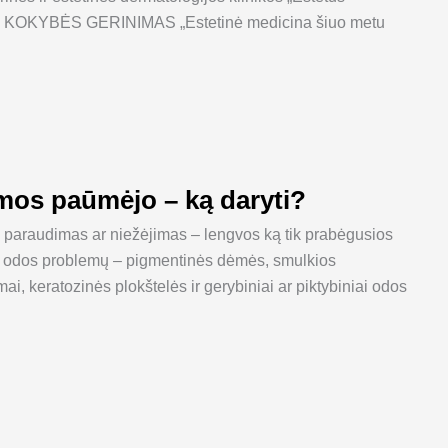
S KOKYBĖS GERINIMAS „Estetinė medicina šiuo metu
mos paūmėjo – ką daryti?
 paraudimas ar niežėjimas – lengvos ką tik prabėgusios
ių odos problemų – pigmentinės dėmės, smulkios
i, keratozinės plokštelės ir gerybiniai ar piktybiniai odos