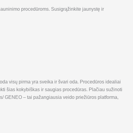
jauninimo procedūroms. Susigrąžinkite jaunystę ir
 oda visų pirma yra sveika ir švari oda. Procedūros idealiai
ti šias kokybiškas ir saugias procedūras. Plačiau sužinoti
as/ GENEO – tai pažangiausia veido priežiūros platforma,