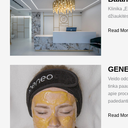
mėnesio
Klinika „
pasiūlyma
džiaukitės
Read Mor
GENEO
GENEO
–
Veido odos
Tai
tinka paa
švari
apie proc
ir
padedanti 
švytinti
oda
Read Mor