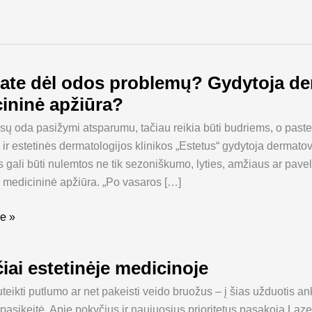
ate dėl odos problemų? Gydytoja der
ininė apžiūra?
sų oda pasižymi atsparumu, tačiau reikia būti budriems, o pastebė
?
 ir estetinės dermatologijos klinikos „Estetus“ gydytoja derma
gali būti nulemtos ne tik sezoniškumo, lyties, amžiaus ar paveld
nerologė:
a medicininė apžiūra. „Po vasaros […]
e »
ė
iai estetinėje medicinoje
uteikti putlumo ar net pakeisti veido bruožus – į šias užduotis 
e
i pasikeitė. Apie pokyčius ir naujuosius prioritetus pasakoja Laze