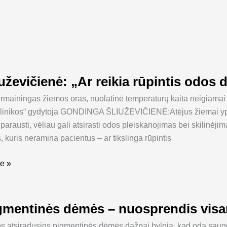
iuževičienė: „Ar reikia rūpintis odos
enė:
ermainingas žiemos oras, nuolatinė temperatūrų kaita neigiamai 
klinikos“ gydytoja GONDINGA ŠLIUŽEVIČIENĖ:Atėjus žiemai ypati
 parausti, vėliau gali atsirasti odos pleiskanojimas bei skilinėj
 kuris neramina pacientus – ar tikslinga rūpintis
e »
gmentinės dėmės – nuosprendis vis
ės
s atsiradusios pigmentinės dėmės dažnai byloja, kad odą saugo