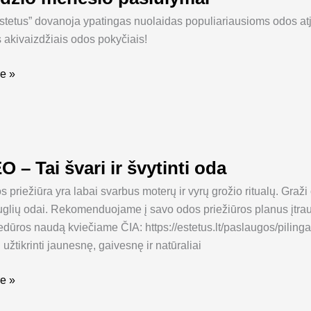
Estetus” dovanoja ypatingas nuolaidas populiariausioms odos at
i
 akivaizdžiais odos pokyčiais!
e »
 – Tai švari ir švytinti oda
 priežiūra yra labai svarbus moterų ir vyrų grožio ritualų. Graži
uglių odai. Rekomenduojame į savo odos priežiūros planus įtrauk
edūros naudą kviečiame ČIA: https://estetus.lt/paslaugos/piling
užtikrinti jaunesnę, gaivesnę ir natūraliai
e »