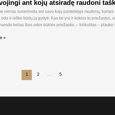
vojingi ant kojų atsiradę raudoni taš
e vienas sunerimsta ant savo kojų pastebėjęs raudonų, kartais r
 oda ir ieško būdų ją gydyti. Kas tai yra ir kokios to priežasty
nurodo kelias šios odos būklės priežastis: – folikulitas – plauk
e »
1
2
…
5