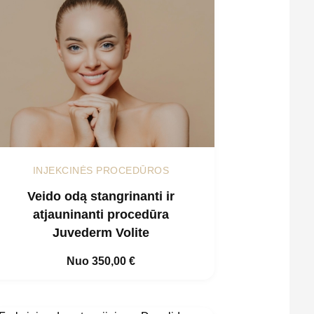
INJEKCINĖS PROCEDŪROS
Veido odą stangrinanti ir
atjauninanti procedūra
Juvederm Volite
Nuo
350,00
€