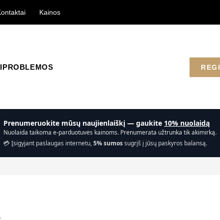
ontaktai
Kainos
I
PROBLEMOS
REG
Prenumeruokite mūsų naujienlaiškį — gaukite
10% nuolaidą
Nuolaida taikoma e-parduotuvės kainoms. Prenumerata užtrunka tik akimirką.
💳 Įsigyjant paslaugas internetu,
5% sumos
sugrįš į jūsų paskyros balansą.