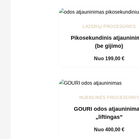
LAZERIŲ PROCEDŪROS
Pikosekundinis atjaunini
(be gijimo)
Nuo
199,00
€
INJEKCINĖS PROCEDŪRO
GOURI odos atjauninima
„liftingas”
Nuo
400,00
€