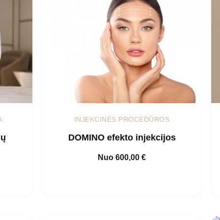
A
INJEKCINĖS PROCEDŪROS
dų
DOMINO efekto injekcijos
Nuo
600,00
€