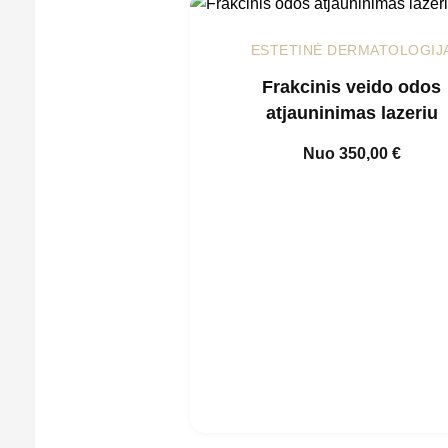
ESTETINĖ DERMATOLOGIJ
Frakcinis veido odos
atjauninimas lazeriu
Nuo
350,00
€