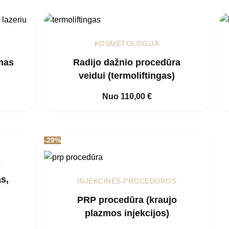
KOSMETOLOGIJA
mas
Radijo dažnio procedūra
veidui (termoliftingas)
Nuo
110,00
€
-29%
S
s,
INJEKCINĖS PROCEDŪROS
PRP procedūra (kraujo
plazmos injekcijos)