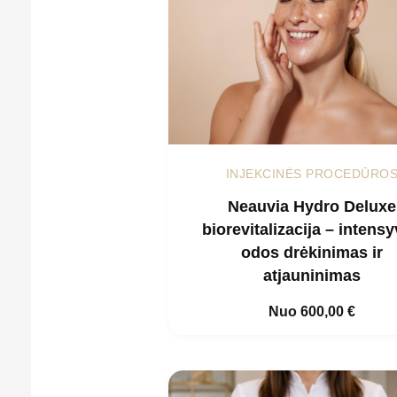
INJEKCINĖS PROCEDŪRO
Neauvia Hydro Deluxe
biorevitalizacija – intens
odos drėkinimas ir
atjauninimas
Nuo
600,00
€