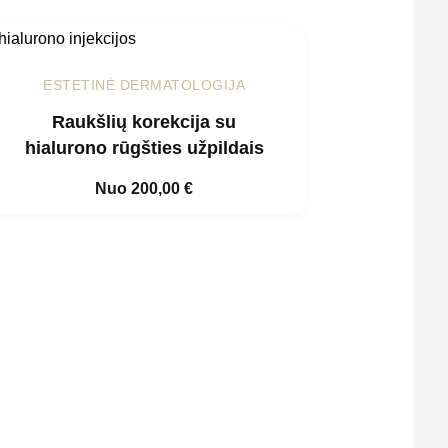
ESTETINĖ DERMATOLOGIJA
Raukšlių korekcija su
hialurono rūgšties užpildais
Nuo
200,00
€