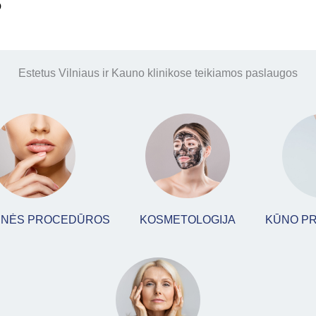
s
Estetus Vilniaus ir Kauno klinikose teikiamos paslaugos
CINĖS PROCEDŪROS
KOSMETOLOGIJA
KŪNO P