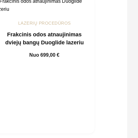
LAZERIŲ PROCEDŪROS
Frakcinis odos atnaujinimas
dviejų bangų Duoglide lazeriu
Nuo
699,00
€