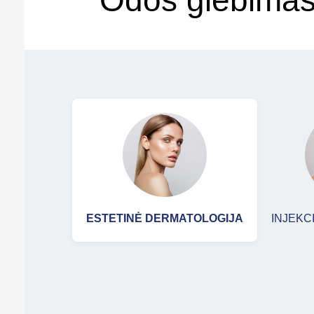
Odos glebima
ESTETINĖ DERMATOLOGIJA
INJEK