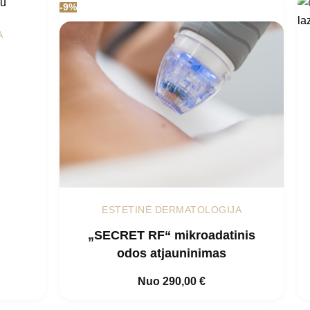
-9%
A
ESTETINĖ DERMATOLOGIJA
„SECRET RF“ mikroadatinis
odos atjauninimas
Nuo
290,00
€