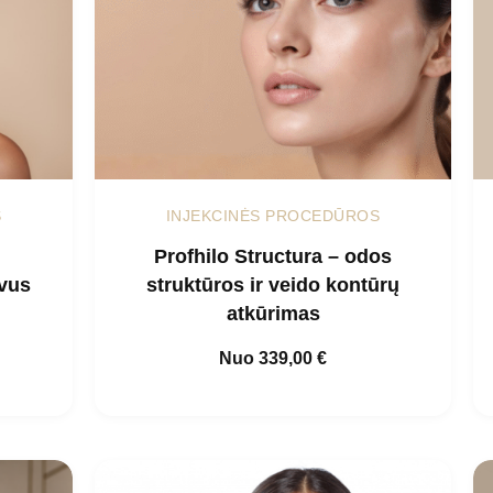
S
INJEKCINĖS PROCEDŪROS
Profhilo Structura – odos
yvus
struktūros ir veido kontūrų
atkūrimas
Nuo
339,00
€