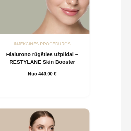
INJEKCINĖS PROCEDŪROS
Hialurono rūgšties užpildai –
RESTYLANE Skin Booster
Nuo
440,00
€