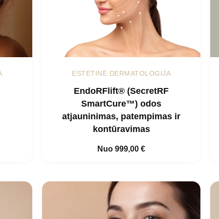
A
ESTETINĖ DERMATOLOGIJA
EndoRFlift® (SecretRF
SmartCure™) odos
atjauninimas, patempimas ir
kontūravimas
Nuo
999,00
€